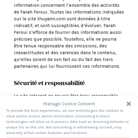
information concernant l’ensemble des activités
de Farah Feroui. Toutes les informations indiquées
sur le site thuyann.com sont données à titre
indicatif, et sont susceptibles d’évoluer. Farah
Feroui s’efforce de fournir des informations aussi
précises que possible. Toutefois, elle ne pourra
être tenue responsable des omissions, des
inexactitudes et des carences dans le contenu,
qu’elles soient de son fait ou du fait des tiers
partenaires qui lui fournissent ces informations.
Sécurité et responsabilité
Le site Internet ne pourra être tenu responsable
de dommages matériels liés à l’utilisation du
Manage Cookie Consent
site. De plus, l’utilisateur du site s’engage à
To provide the best experiences, we use technologies like cookies to
accéder au site en utilisant un matériel récent, ne
store and/or access device information. Consenting to these
technologies will allow us to process data such as browsing behavior or
contenant pas de virus et avec un navigateur de
unique IDs on this site. Not consenting or withdrawing consent, may
dernière génération mis-à-jour.
adversely affect certain features and functions.
Farah Feroui ne pourra en aucun cas être tenue