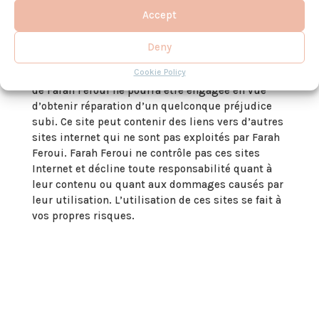
responsable des dommages directs et indirects
Accept
sur le matériel de l’utilisateur de
thuyann.com
ainsi que des éventuels bugs, erreurs d’affichage,
Deny
anomalies, impossibilités d’accéder au site et
Cookie Policy
incompatibilités et en aucun cas la responsabilité
de Farah Feroui ne pourra être engagée en vue
d’obtenir réparation d’un quelconque préjudice
subi. Ce site peut contenir des liens vers d’autres
sites internet qui ne sont pas exploités par Farah
Feroui. Farah Feroui ne contrôle pas ces sites
Internet et décline toute responsabilité quant à
leur contenu ou quant aux dommages causés par
leur utilisation. L’utilisation de ces sites se fait à
vos propres risques.