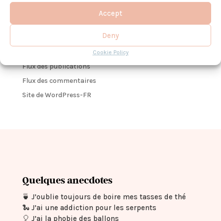
Aucune catégorie
Accept
Deny
Meta
Connexion
Cookie Policy
Flux des publications
Flux des commentaires
Site de WordPress-FR
Quelques anecdotes
🍵
J’oublie toujours de boire mes tasses de thé
🐍
J’ai une addiction pour les serpents
🎈
J’ai la phobie des ballons